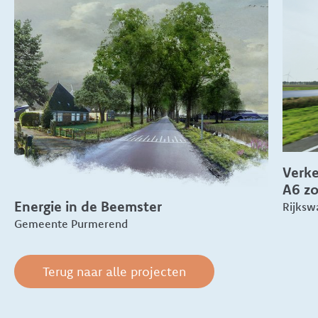
Verke
A6 z
Energie in de Beemster
Rijksw
Gemeente Purmerend
Terug naar alle projecten