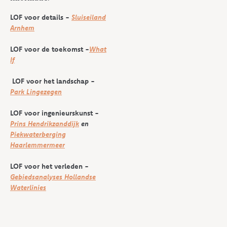
LOF voor details -
Sluiseiland
Arnhem
LOF voor de toekomst -
What
If
LOF voor het landschap -
Park Lingezegen
LOF voor ingenieurskunst -
Prins Hendrikzanddijk
en
Piekwaterberging
Haarlemmermeer
LOF voor het verleden -
Gebiedsanalyses Hollandse
Waterlinies