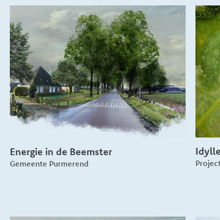
Idyll
Energie in de Beemster
Projec
Gemeente Purmerend