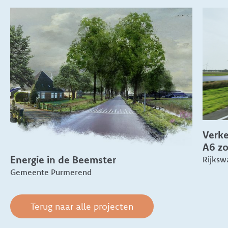
Verke
A6 z
Energie in de Beemster
Rijksw
Gemeente Purmerend
Terug naar alle projecten