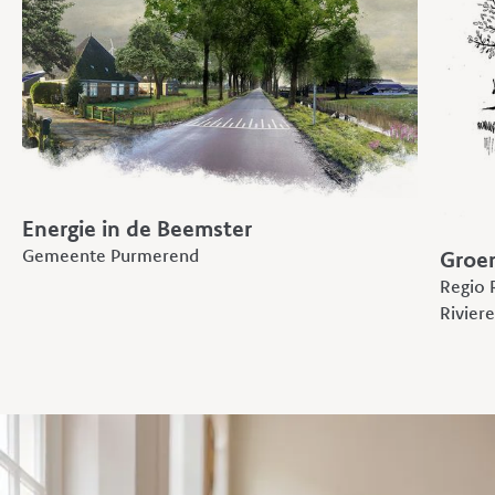
Energie in de Beemster
Gemeente Purmerend
Groe
Regio 
Rivier