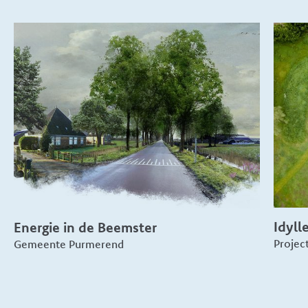
Idyll
Energie in de Beemster
Projec
Gemeente Purmerend