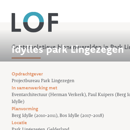
Idylles park Lingezegen
Contemplatieve binnenwerelden in Park L
Opdrachtgever
Projectbureau Park Lingezegen
In samenwerking met
Eventarchitectuur (Herman Verkerk), Paul Kuipers (Berg Id
Idylle)
Planvorming
Berg Idylle (2010-2011), Bos Idylle (2017-2018)
Locatie
Park Lingezegen, Gelderland