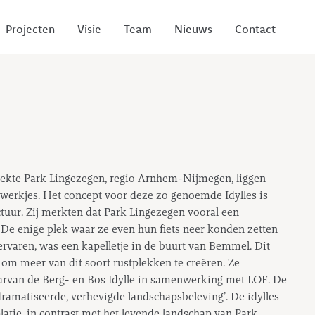
Projecten
Visie
Team
Nieuws
Contact
trekte Park Lingezegen, regio Arnhem-Nijmegen, liggen
twerkjes. Het concept voor deze zo genoemde Idylles is
tuur. Zij merkten dat Park Lingezegen vooral een
 De enige plek waar ze even hun fiets neer konden zetten
ervaren, was een kapelletje in de buurt van Bemmel. Dit
om meer van dit soort rustplekken te creëren. Ze
aarvan de Berg- en Bos Idylle in samenwerking met LOF. De
dramatiseerde, verhevigde landschapsbeleving’. De idylles
atie, in contrast met het levende landschap van Park