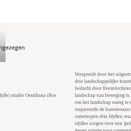
ingezegen
Verspreidt door het uitges
drie landschappelijke kuns
bedacht door EventArchitec
ylle) studio Ossidiana (Bos
landschap van beweging is.
om het landschap rustig te 
inspireerde de kunstenaars 
ontwierpen drie Idylles, w
idylles zorgen voor een ‘ge
geven ruimte voor contempl