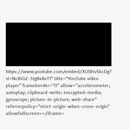
https://www.youtube.com/embed/XUlBtv5kcDg?
si=NcBIG2-3Jg8x8vT1" title="YouTube video
player" frameborder="0" allow="accelerometer;
autoplay; clipboard-write; encrypted-media;
gyroscope; picture-in-picture; web-share"
referrerpolicy="strict-origin-when-cross-origin"
allowfullscreen></iframe>