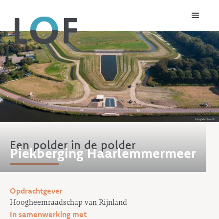
Een polder in de polder
Piekberging Haarlemmermeer
Opdrachtgever
Hoogheemraadschap van Rijnland
In samenwerking met