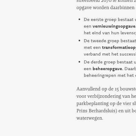
streefbeeld 2070 te komen z
opgave worden daarbinnen 
De eerste groep bestaat
een
vernieuwingsopgave
het eind van hun levenscy
De tweede groep bestaat
met een
transformatieo
verband met het successie
De derde groep bestaat 
een
beheeropgave
. Daar
beheeringrepen met het o
Aanvullend op de 15 bouws
voor verbijzondering van het
parkbeplanting op de vier sl
Prins Berhardsluis) en uit
waterwegen.