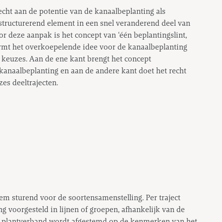
cht aan de potentie van de kanaalbeplanting als
 structurerend element in een snel veranderend deel van
r deze aanpak is het concept van ‘één beplantingslint,
ormt het overkoepelende idee voor de kanaalbeplanting
n keuzes. Aan de ene kant brengt het concept
anaalbeplanting en aan de andere kant doet het recht
zes deeltrajecten.
dem sturend voor de soortensamenstelling. Per traject
g voorgesteld in lijnen of groepen, afhankelijk van de
et plantverband wordt afgestemd op de kenmerken van het