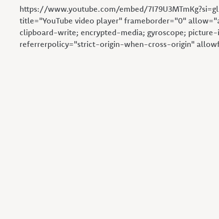
https://www.youtube.com/embed/7I79U3MTmKg?si=g
title="YouTube video player" frameborder="0" allow="
clipboard-write; encrypted-media; gyroscope; picture-
referrerpolicy="strict-origin-when-cross-origin" allo