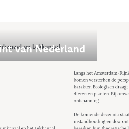
lint van Nederland
nkanaal en Lekkanaal
Langs het Amsterdam-Rijnk
bomen versterken de persp
karakter. Ecologisch draagt
dieren en planten. Bij omw
ontspanning.
De komende decennia staat 
instandhouding en doorontw
ijnkanaal en het Lekkanaal
bereiken hun theoretische 