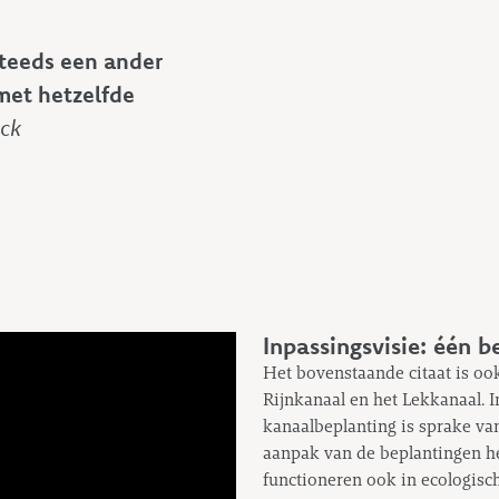
steeds een ander
met hetzelfde
yck
Inpassingsvisie: één b
Het bovenstaande citaat is o
Rijnkanaal en het Lekkanaal. 
kanaalbeplanting is sprake va
aanpak van de beplantingen h
functioneren ook in ecologisch