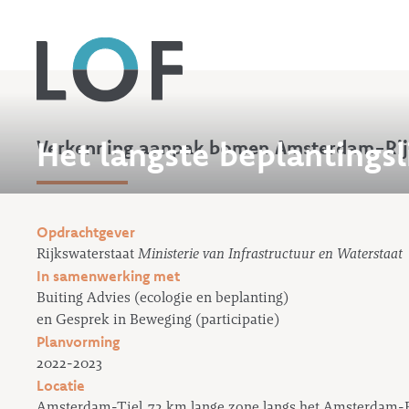
Het langste beplantings
Verkenning aanpak bomen Amsterdam-Rij
Opdrachtgever
Rijkswaterstaat
Ministerie van Infrastructuur en Waterstaat
In samenwerking met
Buiting Advies (ecologie en beplanting)
en Gesprek in Beweging (participatie)
Planvorming
2022-2023
Locatie
Amsterdam-Tiel, 72 km lange zone langs het Amsterdam-R