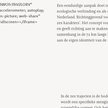
lSWOfrJ1hV2LORV"
Een eenduidige aanpak doet re
accelerometer; autoplay;
ecologische verbinding en als
in-picture; web-share"
Nederland. Richtinggevend voo
wfullscreen></iframe>
zes karakters’. Het concept v
en geeft richting aan te make
samenhang in de 72 km lange k
aan de eigen identiteit van de 
In de zes trajecten is de bo
wordt een specifieke mengin
ruimtelijke context. Ook h