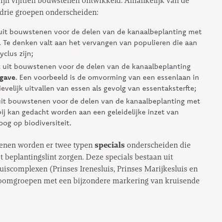
ijn vijftien bouwstenen ontwikkeld. Afhankelijk van de
drie groepen onderscheiden:
 uit bouwstenen voor de delen van de kanaalbeplanting met
. Te denken valt aan het vervangen van populieren die aan
clus zijn;
 uit bouwstenen voor de delen van de kanaalbeplanting
pgave
. Een voorbeeld is de omvorming van een essenlaan in
velijk uitvallen van essen als gevolg van essentaksterfte;
uit bouwstenen voor de delen van de kanaalbeplanting met
bij kan gedacht worden aan een geleidelijke inzet van
og op biodiversiteit.
tenen worden er twee typen
specials
onderscheiden die
 beplantingslint zorgen. Deze specials bestaan uit
uiscomplexen (Prinses Irenesluis, Prinses Marijkesluis en
 boomgroepen met een bijzondere markering van kruisende