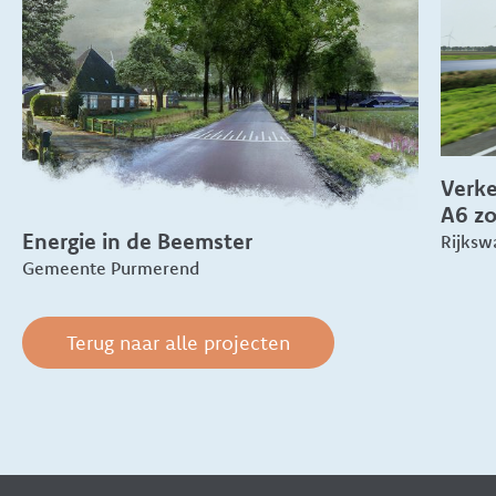
Verke
A6 z
Energie in de Beemster
Rijksw
Gemeente Purmerend
Terug naar alle projecten