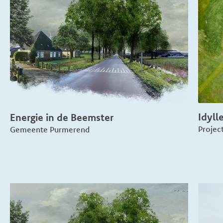
Idyll
Energie in de Beemster
Projec
Gemeente Purmerend