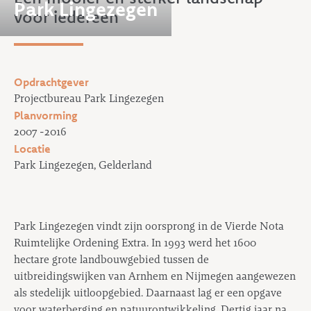
Park Lingezegen
voor iedereen
Opdrachtgever
Projectbureau Park Lingezegen
Planvorming
2007 -2016
Locatie
Park Lingezegen, Gelderland
Park Lingezegen vindt zijn oorsprong in de Vierde Nota
Ruimtelijke Ordening Extra. In 1993 werd het 1600
hectare grote landbouwgebied tussen de
uitbreidingswijken van Arnhem en Nijmegen aangewezen
als stedelijk uitloopgebied. Daarnaast lag er een opgave
voor waterberging en natuurontwikkeling. Dertig jaar na